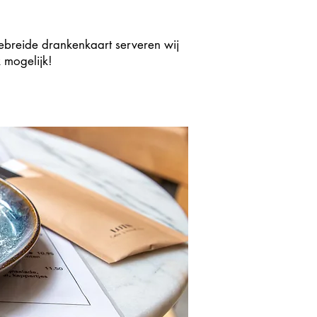
m
gebreide drankenkaart serveren wij
k
mogelijk!