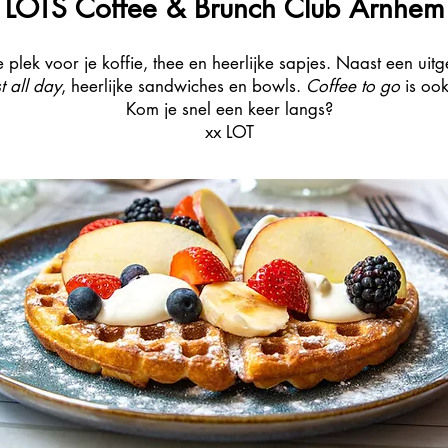
LOTS Coffee & Brunch Club Arnhe
plek voor je koffie, thee en heerlijke sapjes. Naast een uit
t all day
, heerlijke sandwiches en bowls.
Coffee t
o go
is oo
Kom je snel een keer langs?
xx LOT